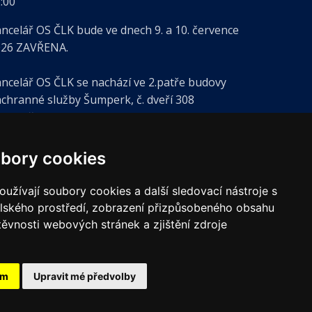
:00
ncelář OS ČLK bude ve dnech 9. a 10. července
026 ZAVŘENA.
ncelář OS ČLK se nachází ve 2.patře budovy
chranné služby Šumperk, č. dveří 308
levo při vjezdu do nemocnice).
bory cookies
užívají soubory cookies a další sledovací nástroje s
elského prostředí, zobrazení přizpůsobeného obsahu
těvnosti webových stránek a zjištění zdroje
ám
Upravit mé předvolby