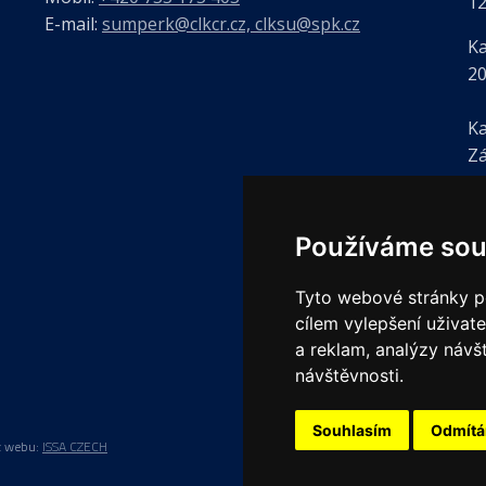
12
E-mail:
sumperk@clkcr.cz, clksu@spk.cz
Ka
2
Ka
Zá
(v
Používáme sou
Tyto webové stránky po
cílem vylepšení uživat
a reklam, analýzy návš
návštěvnosti.
Souhlasím
Odmít
z webu:
ISSA CZECH