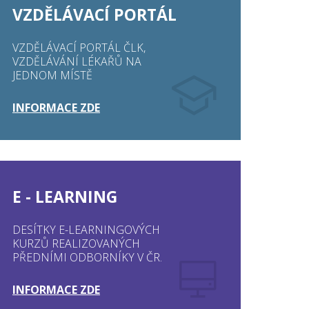
VZDĚLÁVACÍ PORTÁL
VZDĚLÁVACÍ PORTÁL ČLK,
VZDĚLÁVÁNÍ LÉKAŘŮ NA
JEDNOM MÍSTĚ
INFORMACE ZDE
E - LEARNING
DESÍTKY E-LEARNINGOVÝCH
KURZŮ REALIZOVANÝCH
PŘEDNÍMI ODBORNÍKY V ČR.
INFORMACE ZDE