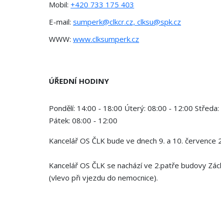
Mobil:
+420 733 175 403
E-mail:
sumperk@clkcr.cz, clksu@spk.cz
WWW:
www.clksumperk.cz
ÚŘEDNÍ HODINY
Pondělí:
14:00 - 18:00
Úterý:
08:00 - 12:00
Středa:
Pátek:
08:00 - 12:00
Kancelář OS ČLK bude ve dnech 9. a 10. července
Kancelář OS ČLK se nachází ve 2.patře budovy Zác
(vlevo při vjezdu do nemocnice).