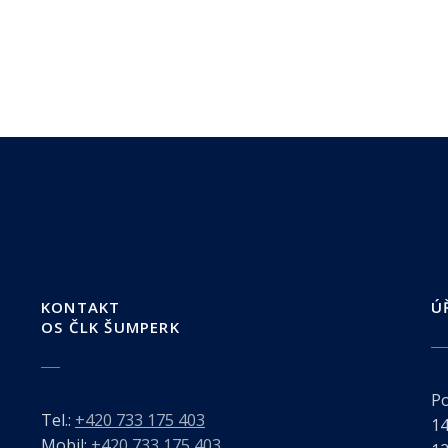
KONTAKT
Ú
OS ČLK ŠUMPERK
Po
Tel.:
+420 733 175 403
14
Mobil:
+420 733 175 403