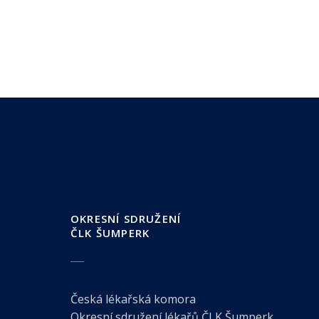
OKRESNÍ SDRUŽENÍ
ČLK ŠUMPERK
Česká lékařská komora
Okresní sdružení lékařů ČLK Šumperk