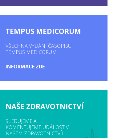
TEMPUS MEDICORUM
VŠECHNA VYDÁNÍ ČASOPISU
TEMPUS MEDICORUM
INFORMACE ZDE
NAŠE ZDRAVOTNICTVÍ
SLEDUJEME A
KOMENTUJEME UDÁLOST V
NAŠEM ZDRAVOTNICTVÍI