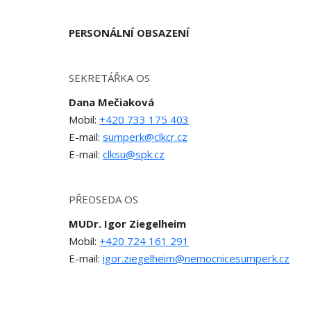
PERSONÁLNÍ OBSAZENÍ
SEKRETÁŘKA OS
Dana Mečiaková
Mobil:
+420 733 175 403
E-mail:
sumperk@clkcr.cz
E-mail:
clksu@spk.cz
PŘEDSEDA OS
MUDr. Igor Ziegelheim
Mobil:
+420 724 161 291
E-mail:
igor.ziegelheim@nemocnicesumperk.cz